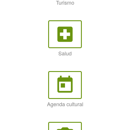
Turismo
local_hospital
Salud
today
Agenda cultural