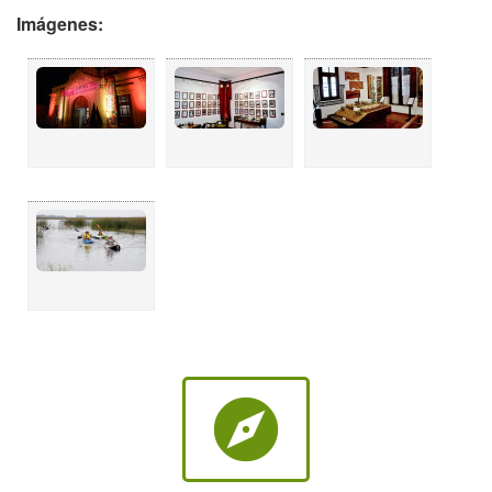
Imágenes:
explore