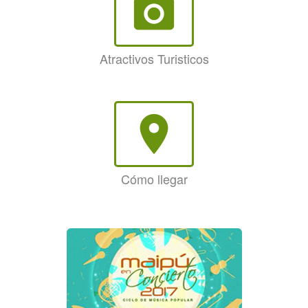
photo_camera
Atractivos Turisticos
room
Cómo llegar